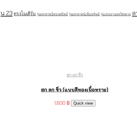
ุ่น 23
ล
ทรงโมเดิร์น
รุ่นคฤหาสน์ทองสถิตย์
รุ่นคฤหาสน์เพิ่มทรัพย์
รุ่นประธานพรโชคลาภ
ฮก ลก ซิ่ว
ฮก ลก ซิ่ว (แบบสีทองเนื้อทราย)
1,600
฿
Quick view