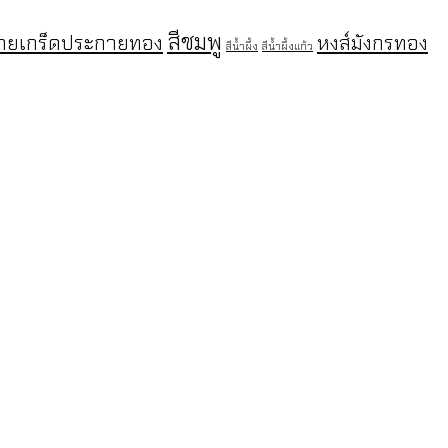
สีชมพู
ายเกร็ดประกายทอง
หงส์มังกรทอง
สีน้ำผึ้ง
สีน้ำผึ้งแก้ว