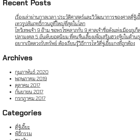
Recent Posts
เรื่องเล่าผ่านกาลเวลา ประวัติศาสตร์และวิวัฒนาการของศาลตี่จู้เอ
เทวรูปสัมฤทธิ์กวนอูที่ใหญ่ที่สุดในโลก
ไหว้เทพเจ้า 9 อ๊าม ขอพรโชคลาภกับ 9 ศาลเจ้าชื่อดังแห่งเมืองภูเก็
ปลามงคล 5 อันดับยอดนิยม ที่คนจีนเลี้ยงเพื่อเสริมฮวงจุ้ยในด้าน
อยากเปิดดวงรับทรัพย์ ต้องเรียนรู้วิธีการไหว้ตี่จู่เอี๊ยะกงที่ถูกต้อง
Archives
กุมภาพันธ์ 2020
พฤษภาคม 2019
ตุลาคม 2017
กันยายน 2017
กรกฎาคม 2017
Categories
ตี่จู้เอี๊ยะ
พิธีกรรม