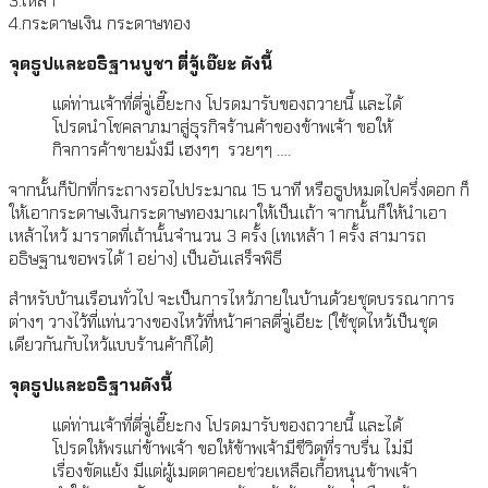
3.เหล้า
4.กระดาษเงิน กระดาษทอง
จุดธูปและอธิฐานบูชา ตี่จู้เอ๊ยะ ดังนี้
แด่ท่านเจ้าที่ตี่จู่เอี๊ยะกง โปรดมารับของถวายนี้ และได้
โปรดนำโชคลาภมาสู่ธุรกิจร้านค้าของข้าพเจ้า ขอให้
กิจการค้าขายมั่งมี เฮงๆๆ รวยๆๆ ….
จากนั้นก็ปักที่กระถางรอไปประมาณ 15 นาที หรือธูปหมดไปครึ่งดอก ก็
ให้เอากระดาษเงินกระดาษทองมาเผาให้เป็นเถ้า จากนั้นก็ให้นำเอา
เหล้าไหว้ มาราดที่เถ้านั้นจำนวน 3 ครั้ง (เทเหล้า 1 ครั้ง สามารถ
อธิษฐานขอพรได้ 1 อย่าง) เป็นอันเสร็จพิธี
สำหรับบ้านเรือนทั่วไป จะเป็นการไหว้ภายในบ้านด้วยชุดบรรณาการ
ต่างๆ วางไว้ที่แท่นวางของไหว้ที่หน้าศาลตี่จู่เอียะ (ใช้ชุดไหว้เป็นชุด
เดียวกันกับไหว้แบบร้านค้าก็ได้)
จุดธูปและอธิฐานดังนี้
แด่ท่านเจ้าที่ตี่จู่เอี๊ยะกง โปรดมารับของถวายนี้ และได้
โปรดให้พรแก่ข้าพเจ้า ขอให้ข้าพเจ้ามีชีวิตที่ราบรื่น ไม่มี
เรื่องขัดแย้ง มีแต่ผู้เมตตาคอยช่วยเหลือเกื้อหนุนข้าพเจ้า