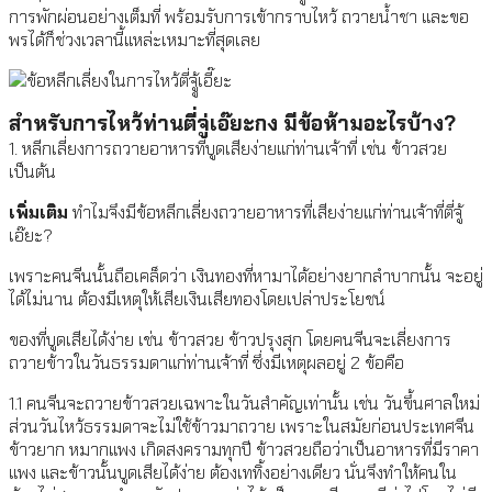
การพักผ่อนอย่างเต็มที่ พร้อมรับการเข้ากราบไหว้ ถวายน้ำชา และขอ
พรได้ก็ช่วงเวลานี้แหล่ะเหมาะที่สุดเลย
สำหรับการไหว้ท่านตี่จู่เอ๊ยะกง มีข้อห้ามอะไรบ้าง?
1. หลีกเลี่ยงการถวายอาหารที่บูดเสียง่ายแก่ท่านเจ้าที่ เช่น ข้าวสวย
เป็นต้น
เพิ่มเติม
ทำไมจึงมีข้อหลีกเลี่ยงถวายอาหารที่เสียง่ายแก่ท่านเจ้าที่ตี่จู้
เอ๊ยะ?
เพราะคนจีนนั้นถือเคล็ดว่า เงินทองที่หามาได้อย่างยากลำบากนั้น จะอยู่
ได้ไม่นาน ต้องมีเหตุให้เสียเงินเสียทองโดยเปล่าประโยชน์
ของที่บูดเสียได้ง่าย เช่น ข้าวสวย ข้าวปรุงสุก โดยคนจีนจะเลี่ยงการ
ถวายข้าวในวันธรรมดาแก่ท่านเจ้าที่ ซึ่งมีเหตุผลอยู่ 2 ข้อคือ
1.1 คนจีนจะถวายข้าวสวยเฉพาะในวันสำคัญเท่านั้น เช่น วันขึ้นศาลใหม่
ส่วนวันไหว้ธรรมดาจะไม่ใช้ข้าวมาถวาย เพราะในสมัยก่อนประเทศจีน
ข้าวยาก หมากแพง เกิดสงครามทุกปี ข้าวสวยถือว่าเป็นอาหารที่มีราคา
แพง และข้าวนั้นบูดเสียได้ง่าย ต้องเททิ้งอย่างเดียว นั่นจึงทำให้คนใน