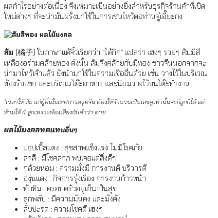
ผลกำไรอย่างต่อเนื่อง จึงเหมาะเป็นอย่างยิ่งสำหรับธุรกิจร้านค้าที่เปิด
ใหม่ต่างๆ ที่จะนำมันฝรั่งมาใช้ในการเซ่นไหว้ต่อท่านจู่เอี๊ยะกง
ส้ม
(橘子) ในภาษาแต้จิ๋วเรียกว่า “ไต้กิก” แปลว่า เฮงๆ รวยๆ ส้มมีสี
เหลืองอร่ามคล้ายทอง ดังนั้น ส้มจึงคล้ายกับมีทอง ชาวจีนนอกจากจะ
นำมาไหว้เจ้าแล้ว ยังนำมาใช้ในความเชื่ออื่นด้วย เช่น วางไว้ในบริเวณ
ห้องรับแขก และบริเวณโต๊ะอาหาร และนิยมวางไว้บนโต๊ะทำงาน
*เวลาให้ ส้ม แก่ผู้อื่นในเทศการตรุษจีน ต้องให้จำนวนเป็นเลขคู่เท่านั้นจะกี่ลูกก็ได้ แต่
ห้ามให้ 4 ลูกเพราะพ้องเสียงกับคำว่า ตาย
ผลไม้มงคลทดแท
นอื่
นๆ
แอปเปิ้ลแดง : สุขสาพแข็งแรง ไม่มีโรคภัย
ลาสี : มีโชคลาภ พบเจอแต่สิ่งดีๆ
กล้วยหอม : ความมั่งมี การงานดี บริวารดี
องุ่นแดง : กิจการรุ่งเรือง การงานก้าวหน้า
ทับทิม : ครอบครัวอยู่เย็นเป็นสุข
ลูกพลับ : มีความมั่นคง และมั่งคั่ง
สับปะรด : ความโชคดี เฮงๆ