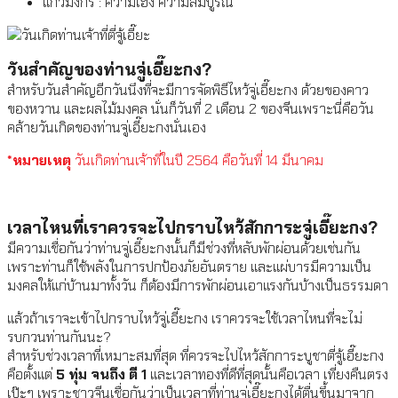
แก้วมังกร : ความเฮง ความสมบูรณ์
วันสำคัญของท่านจู่เอี๊ยะกง?
สำหรับวันสำคัญอีกวันนึงที่จะมีการจัดพิธีไหว้จู่เอี๊ยะกง ด้วยของคาว
ของหวาน และผลไม้มงคล นั่นก็วันที่ 2 เดือน 2 ของจีนเพราะนี่คือวัน
คล้ายวันเกิดของท่านจู่เอี๊ยะกงนั่นเอง
*หมายเหตุ
วันเกิดท่านเจ้าที่ในปี 2564 คือวันที่ 14 มีนาคม
เวลาไหนที่เราควรจะไปกราบไหว้สักการะจู่เอี๊ยะกง?
มีความเชื่อกันว่าท่านจู่เอี๊ยะกงนั้นก็มีช่วงที่หลับพักผ่อนด้วยเช่นกัน
เพราะท่านก็ใช้พลังในการปกป้องภัยอันตราย และแผ่บารมีความเป็น
มงคลให้แก่บ้านมาทั้งวัน ก็ต้องมีการพักผ่อนเอาแรงกันบ้างเป็นธรรมดา
แล้วถ้าเราจะเข้าไปกราบไหว้จู่เอี๊ยะกง เราควรจะใช้เวลาไหนที่จะไม่
รบกวนท่านกันนะ?
สำหรับช่วงเวลาที่เหมาะสมที่สุด ที่ควรจะไปไหว้สักการะบูชาตี่จู้เอี๊ยะกง
คือตั้งแต่
5 ทุ่ม จนถึง ตี 1
และเวลาทองที่ดีที่สุดนั้นคือเวลา เที่ยงคืนตรง
เป๊ะๆ เพราะชาวจีนเชื่อกันว่าเป็นเวลาที่ท่านจู่เอี๊ยะกงได้ตื่นขึ้นมาจาก