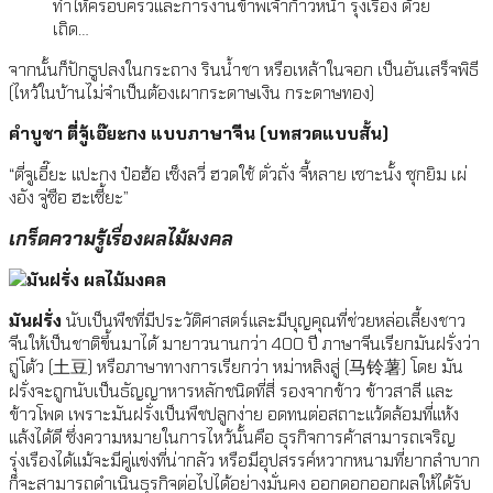
ทำให้ครอบครัวและการงานข้าพเจ้าก้าวหน้า รุ่งเรือง ด้วย
เถิด…
จากนั้นก็ปักธูปลงในกระถาง รินน้ำชา หรือเหล้าในจอก เป็นอันเสร็จพิธี
(ไหว้ในบ้านไม่จำเป็นต้องเผากระดาษเงิน กระดาษทอง)
คำบูชา ตี่จู้เอ๊ยะกง แบบภาษาจีน (บทสวดแบบสั้น)
“ตี่จูเอี๊ยะ แปะกง ป๋อฮ้อ เซ็งลวี่ ฮวดใช้ ตั่วถั่ง จี้หลาย เซาะนั้ง ซุกยิม เผ่
งอัง จู่ซือ ฮะเซี้ยะ”
เกร็ดความรู้เรื่องผลไม้มงคล
มันฝรั่ง
นับเป็นพืชที่มีประวัติศาสตร์และมีบุญคุณที่ช่วยหล่อเลี้ยงชาว
จีนให้เป็นชาติขึ้นมาได้ มายาวนานกว่า 400 ปี ภาษาจีนเรียกมันฝรั่งว่า
ถู่โต้ว (土豆) หรือภาษาทางการเรียกว่า หม่าหลิงสู่ (马铃薯) โดย มัน
ฝรั่งจะถูกนับเป็นธัญญาหารหลักชนิดที่สี่ รองจากข้าว ข้าวสาลี และ
ข้าวโพด เพราะมันฝรั่งเป็นพืชปลูกง่าย อดทนต่อสถาะแว้ดล้อมที่แห้ง
แล้งได้ดี ซึ่งความหมายในการไหว้นั้นคือ ธุรกิจการค้าสามารถเจริญ
รุ่งเรืองได้แม้จะมีคู่แข่งที่น่ากลัว หรือมีอุปสรรค์หวากหนามที่ยากลำบาก
ก็จะสามารถดำเนินธุรกิจต่อไปได้อย่างมั่นคง ออกดอกออกผลให้ได้รับ