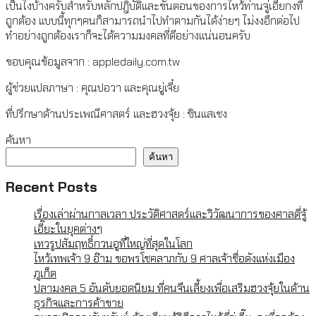
เป็นไงบ้างครับสำหรับหลักปฎิบัติและขั้นตอนของการไหว้ท่านจู่เอี๊ยกงที่
ถูกต้อง แบบนี้ทุกๆคนก็สามารถนำไปทำตามกันได้ง่ายๆ ไม่งงอีกต่อไป
ทำอย่างถูกต้องเราก็จะได้ความมงคลที่ดีอย่างแน่นอนครับ
ขอบคุณข้อมูลจาก : appledaily.com.tw
ผู้ช่วยแปลภาษา : คุณปอวา และคุณยู่เจี๋ย
ที่ปรึกษาด้านประเพณีศาสตร์ และฮวงจุ้ย : ซินแสเชง
ค้นหา
ค้นหา
Recent Posts
เรื่องเล่าผ่านกาลเวลา ประวัติศาสตร์และวิวัฒนาการของศาลตี่จู้
เอี๊ยะในยุคต่างๆ
เทวรูปสัมฤทธิ์กวนอูที่ใหญ่ที่สุดในโลก
ไหว้เทพเจ้า 9 อ๊าม ขอพรโชคลาภกับ 9 ศาลเจ้าชื่อดังแห่งเมือง
ภูเก็ต
ปลามงคล 5 อันดับยอดนิยม ที่คนจีนเลี้ยงเพื่อเสริมฮวงจุ้ยในด้าน
ธุรกิจและการค้าขาย