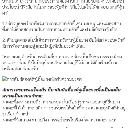
บ้านไม่สามารถนำมารับประทานต่อได้ เป็นการเสียของมีค่าไปโดยไม่มี
ประโยชน์ นี่จึงถือกันในทางฮวงจุ้ยที่ว่า “เสียไปแต่ไม่ได้ผลตอบแทนที่คุ้ม
ค่า”
1.2 ข้าวบูดจะเรียกสัตว์มารบกวนศาลเจ้าที่ เช่น มด หนู และแมลงสาบ
ซึ่งทำให้ศาลสกปรกเป็นการรบกวนท่านเจ้าที่ และไม่ดีต่อฮวงจุ้ยด้วย
2. ห้ามบุคคลต่อไปนี้เข้ามากราบไหว้ท่านจู่เอี๊ยะกง อันได้แก่ ครอบครัวที่
มีการจัดงานศพอยู่ และมีหญิงที่เป็นประจำเดือน
*หมายเหตุ สำหรับการหลีกเลี่ยงการถวายข้าวนั้นเป็นขนมธรรมเนียม
มาแต่เก่าก่อน ซึ่งในปัจจุบันคนจีนส่วนใหญ่ก็ไม่ค่อยได้ถือเรื่องนี้มาก
เหมือนสมัยก่อนครับ
สักการะขอพรเสร็จแล้ว ก็มาสัมผัสที่องค์จู่เอี๊ยะกงเพื่อเป็นเคล็ด
ความเป็นมงคลกันนะ
> แตะที่เครา หมายถึง การขอรับพรในเรื่องสุขภาพ และอายุที่ยืนยาว
> แตะที่ไม้เท้า หมายถึง การขอรับพรให้หน้าที่การงาน และธุรกิจที่ทำอยู่
รุ่งเรือง ก้าวหน้า
> แตะที่ก้อนทอง หมายถึง การขอรับพรในเรื่องโชคลาภ และวาสนา