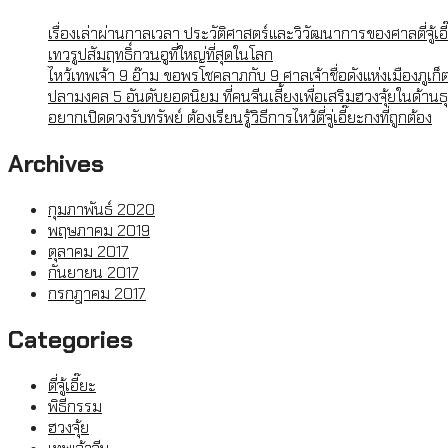
เรื่องเล่าผ่านกาลเวลา ประวัติศาสตร์และวิวัฒนาการของศาลตี่จู้เอ
เทวรูปสัมฤทธิ์กวนอูที่ใหญ่ที่สุดในโลก
ไหว้เทพเจ้า 9 อ๊าม ขอพรโชคลาภกับ 9 ศาลเจ้าชื่อดังแห่งเมืองภูเก็
ปลามงคล 5 อันดับยอดนิยม ที่คนจีนเลี้ยงเพื่อเสริมฮวงจุ้ยในด้าน
อยากเปิดดวงรับทรัพย์ ต้องเรียนรู้วิธีการไหว้ตี่จู่เอี๊ยะกงที่ถูกต้อง
Archives
กุมภาพันธ์ 2020
พฤษภาคม 2019
ตุลาคม 2017
กันยายน 2017
กรกฎาคม 2017
Categories
ตี่จู้เอี๊ยะ
พิธีกรรม
ฮวงจุ้ย